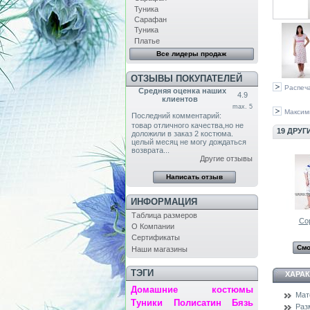
Туника
Сарафан
Туника
Платье
Все лидеры продаж
ОТЗЫВЫ ПОКУПАТЕЛЕЙ
Распеч
Средняя оценка наших
4.9
клиентов
max. 5
Максим
Последний комментарий:
товар отличного качества,но не
19 ДРУГ
доложили в заказ 2 костюма.
целый месяц не могу дождаться
возврата...
Другие отзывы
ИНФОРМАЦИЯ
Таблица размеров
Со
О Компании
Сертификаты
Смо
Наши магазины
ТЭГИ
ХАРА
Домашние костюмы
Мат
Туники
Полисатин
Бязь
Раз