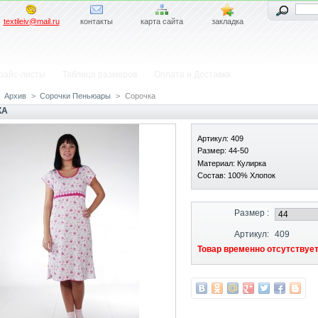
textileiv@mail.ru
контакты
карта сайта
закладка
райс-листы
Таблица размеров
Оплата и Доставка
Архив
>
Сорочки Пеньюары
>
Сорочка
КА
Артикул: 409
Размер: 44-50
Материал: Кулирка
Состав: 100% Хлопок
Размер :
Артикул:
409
Товар временно отсутствует