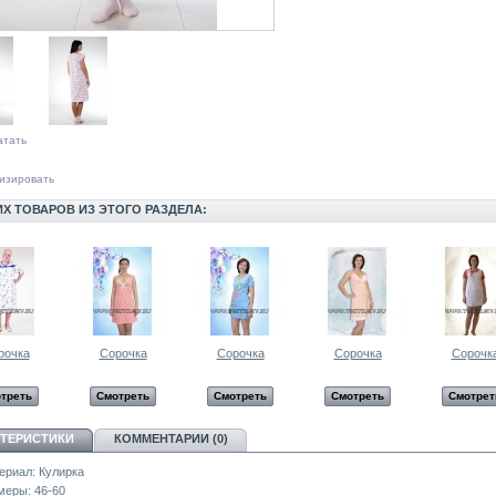
атать
изировать
ИХ ТОВАРОВ ИЗ ЭТОГО РАЗДЕЛА:
рочка
Сорочка
Сорочка
Сорочка
Сорочк
треть
Смотреть
Смотреть
Смотреть
Смотрет
КТЕРИСТИКИ
КОММЕНТАРИИ (0)
ериал:
Кулирка
меры:
46-60