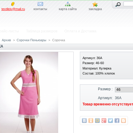
textileiv@mail.ru
контакты
карта сайта
закладка
райс-листы
Таблица размеров
Оплата и Доставка
Архив
>
Сорочки Пеньюары
>
Сорочка
КА
Артикул: 36А
Размер: 46-60
Материал: Кулирка
Состав: 100% хлопок
Размер :
Артикул:
36А
Товар временно отсутствует