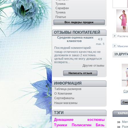
Туника
Сарафан
Туника
Платье
Все лидеры продаж
ОТЗЫВЫ ПОКУПАТЕЛЕЙ
Распеч
Средняя оценка наших
4.9
клиентов
max. 5
Максим
Последний комментарий:
товар отличного качества,но не
19 ДРУГ
доложили в заказ 2 костюма.
целый месяц не могу дождаться
возврата...
Другие отзывы
ИНФОРМАЦИЯ
Таблица размеров
Со
О Компании
Сертификаты
Смо
Наши магазины
ТЭГИ
ХАРА
Домашние костюмы
Мат
Туники
Полисатин
Бязь
Раз