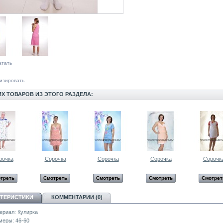
атать
изировать
ИХ ТОВАРОВ ИЗ ЭТОГО РАЗДЕЛА:
рочка
Сорочка
Сорочка
Сорочка
Сорочк
треть
Смотреть
Смотреть
Смотреть
Смотрет
КТЕРИСТИКИ
КОММЕНТАРИИ (0)
ериал:
Кулирка
меры:
46-60