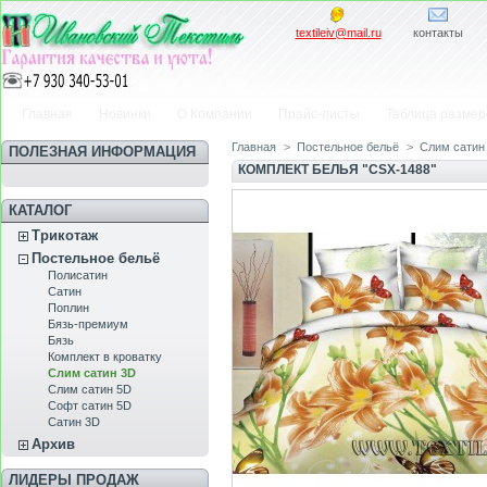
textileiv@mail.ru
контакты
Главная
Новинки
О Компании
Прайс-листы
Таблица размер
Главная
>
Постельное бельё
>
Слим сатин
ПОЛЕЗНАЯ ИНФОРМАЦИЯ
КОМПЛЕКТ БЕЛЬЯ "CSX-1488"
КАТАЛОГ
Трикотаж
Постельное бельё
Полисатин
Сатин
Пoплин
Бязь-премиум
Бязь
Комплект в кроватку
Слим сатин 3D
Слим сатин 5D
Софт сатин 5D
Сатин 3D
Архив
ЛИДЕРЫ ПРОДАЖ