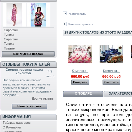
Распечатать
Максимизировать
Сарафан
29 ДРУГИХ ТОВАРОВ ИЗ ЭТОГО РАЗДЕЛА
Туника
Сарафан
Туника
Платье
Все лидеры продаж
ОТЗЫВЫ ПОКУПАТЕЛЕЙ
Средняя оценка наших
Комплект...
Комплект...
4.9
клиентов
660,00 руб
660,00 руб
max. 5
Последний комментарий:
Смотреть
Смотреть
товар отличного качества,но не
доложили в заказ 2 костюма.
целый месяц не могу дождаться
О ТОВАРЕ
ХАРАКТЕРИС
возврата...
Другие отзывы
Слим
сатин - это очень плотн
тонких микроволокон. Благодаря
на ощупь, но при этом дос
ИНФОРМАЦИЯ
значительных преимуществ в
Таблица размеров
гипоаллергенна, износостойка, н
О Компании
красок после многократных стир