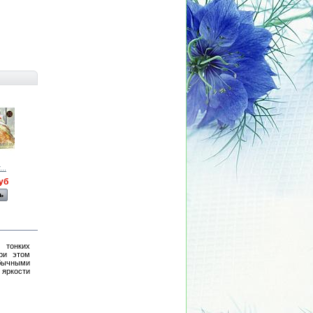
..
Комплект...
Комплект...
Комплект...
Комплект...
уб
660,00 руб
660,00 руб
660,00 руб
660,00 руб
ь
Смотреть
Смотреть
Смотреть
Смотреть
 тонких
при этом
бычными
 яркости