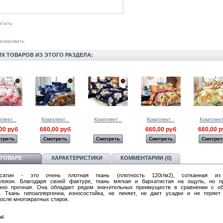
атать
изировать
ИХ ТОВАРОВ ИЗ ЭТОГО РАЗДЕЛА:
лект...
Комплект...
Комплект...
Комплект...
Комплект.
00 руб
660,00 руб
660,00 руб
660,00 р
треть
Смотреть
Смотреть
Смотреть
Смотрет
 ТОВАРЕ
ХАРАКТЕРИСТИКИ
КОММЕНТАРИИ (0)
сатин - это очень плотная ткань (плотность 120г/м2), сотканная из
локон. Благодаря своей фактуре, ткань мягкая и бархатистая на ощупь, но 
очно прочная. Она обладает рядом значительных преимуществ в сравнении с о
. Ткань гипоаллергенна, износостойка, не линяет, не дает усадки и не теряет
после многократных стирок.
ы: