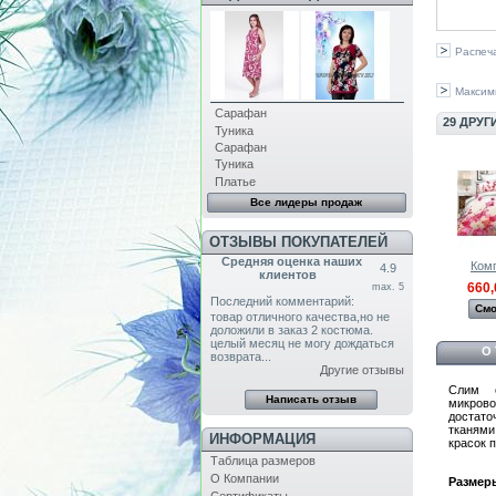
Распеч
Максим
Сарафан
29 ДРУГ
Туника
Сарафан
Туника
Платье
Все лидеры продаж
ОТЗЫВЫ ПОКУПАТЕЛЕЙ
Средняя оценка наших
Комп
4.9
клиентов
660,
max. 5
Последний комментарий:
Смо
товар отличного качества,но не
доложили в заказ 2 костюма.
целый месяц не могу дождаться
О
возврата...
Другие отзывы
Слим
микрово
достат
тканями
ИНФОРМАЦИЯ
красок 
Таблица размеров
О Компании
Размер