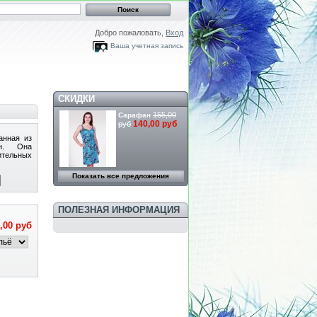
Добро пожаловать,
Вход
Ваша учетная запись
СКИДКИ
155,00
Сарафан
140,00 руб
руб
анная из
он. Она
ельных
Показать все предложения
ПОЛЕЗНАЯ ИНФОРМАЦИЯ
,00 руб