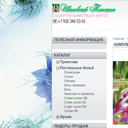
Главная
Новинки
О Компании
П
Главная
>
ПОЛЕЗНАЯ ИНФОРМАЦИЯ
КОМПЛЕ
КАТАЛОГ
Трикотаж
Постельное бельё
Полисатин
Сатин
Пoплин
Бязь-премиум
Бязь
Комплект в кроватку
Слим сатин 3D
Слим сатин 5D
Софт сатин 5D
Сатин 3D
Архив
ЛИДЕРЫ ПРОДАЖ