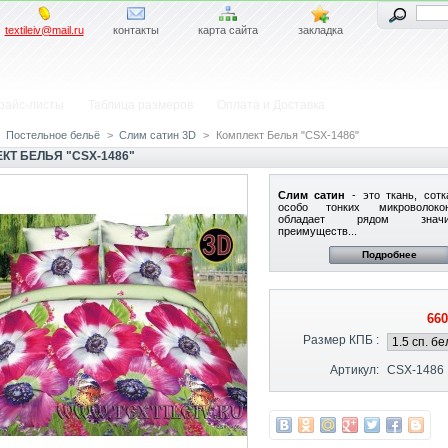
textileiv@mail.ru
контакты
карта сайта
закладка
райс-листы
Таблица размеров
Оплата и Доставка
Постельное бельё
>
Слим сатин 3D
>
Комплект Белья "CSX-1486"
КТ БЕЛЬЯ "CSX-1486"
Слим сатин
- это ткань, сотк
особо тонких микроволок
обладает рядом значит
преимуществ...
Подробнее
660
Размер КПБ :
Артикул:
CSX-1486