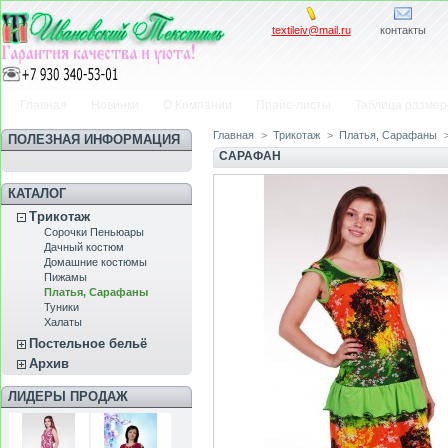
textileiv@mail.ru
контакты
Главная
Новинки
О Компании
Прайс-листы
Таблица размер
Главная
>
Трикотаж
>
Платья, Сарафаны
ПОЛЕЗНАЯ ИНФОРМАЦИЯ
САРАФАН
КАТАЛОГ
Трикотаж
Сорочки Пеньюары
Дачный костюм
Домашние костюмы
Пижамы
Платья, Сарафаны
Туники
Халаты
Постельное бельё
Архив
ЛИДЕРЫ ПРОДАЖ