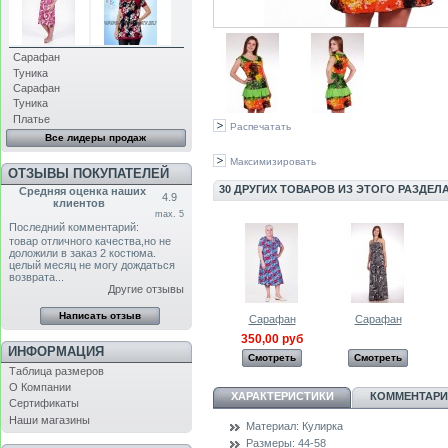
Сарафан
Туника
Сарафан
Туника
Платье
Распечатать
Все лидеры продаж
Максимизировать
ОТЗЫВЫ ПОКУПАТЕЛЕЙ
30 ДРУГИХ ТОВАРОВ ИЗ ЭТОГО РАЗДЕЛА
Средняя оценка наших
4.9
клиентов
max. 5
Последний комментарий:
товар отличного качества,но не
доложили в заказ 2 костюма.
целый месяц не могу дождаться
возврата...
Другие отзывы
Сарафан
Сарафан
350,00 руб
ИНФОРМАЦИЯ
Смотреть
Смотреть
Таблица размеров
О Компании
ХАРАКТЕРИСТИКИ
КОММЕНТАРИИ
Сертификаты
Наши магазины
Материал:
Кулирка
Размеры:
44-58