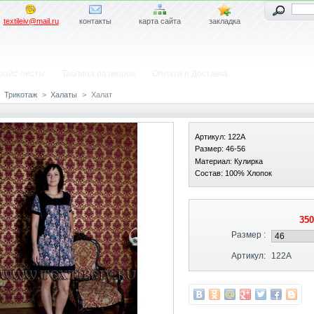
textileiv@mail.ru
контакты
карта сайта
закладка
райс-листы
Таблица размеров
Оплата и Доставка
Трикотаж
>
Халаты
>
Халат
Артикул: 122А
Размер: 46-56
Материал: Кулирка
Состав: 100% Хлопок
350
Размер :
Артикул:
122А