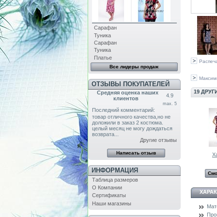
Сарафан
Туника
Сарафан
Туника
Платье
Распеч
Все лидеры продаж
Максим
ОТЗЫВЫ ПОКУПАТЕЛЕЙ
19 ДРУГ
Средняя оценка наших
4.9
клиентов
max. 5
Последний комментарий:
товар отличного качества,но не
доложили в заказ 2 костюма.
целый месяц не могу дождаться
возврата...
Другие отзывы
Х
ИНФОРМАЦИЯ
Смо
Таблица размеров
О Компании
ХАРА
Сертификаты
Наши магазины
Мат
Про