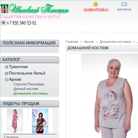
textileiv@mail.ru
контакты
Главная
Новинки
О Компании
Прайс-листы
Таблица размер
Главная
>
Архив
>
Домашние костюмы
>
ПОЛЕЗНАЯ ИНФОРМАЦИЯ
ДОМАШНИЙ КОСТЮМ
КАТАЛОГ
Трикотаж
Постельное бельё
Архив
Сорочки Пеньюары
Дачный костюм
Домашние костюмы
ЛИДЕРЫ ПРОДАЖ
Сарафан