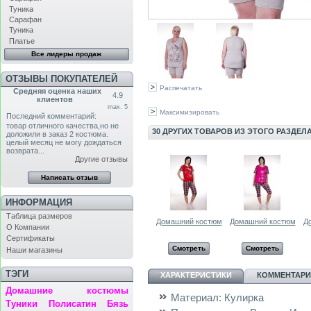
Туника
Сарафан
Туника
Платье
Все лидеры продаж
ОТЗЫВЫ ПОКУПАТЕЛЕЙ
Распечатать
Средняя оценка наших
4.9
клиентов
max. 5
Максимизировать
Последний комментарий:
товар отличного качества,но не
30 ДРУГИХ ТОВАРОВ ИЗ ЭТОГО РАЗДЕЛА
доложили в заказ 2 костюма.
целый месяц не могу дождаться
возврата...
Другие отзывы
ИНФОРМАЦИЯ
Таблица размеров
Домашний костюм
Домашний костюм
Д
О Компании
Сертификаты
Смотреть
Смотреть
Наши магазины
ТЭГИ
ХАРАКТЕРИСТИКИ
КОММЕНТАРИИ
Домашние костюмы
Материал:
Кулирка
Туники
Полисатин
Бязь