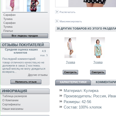
Распечатать
Сарафан
Туника
Максимизировать
Сарафан
Туника
30 ДРУГИХ ТОВАРОВ ИЗ ЭТОГО РАЗДЕЛА
Платье
Все лидеры продаж
ОТЗЫВЫ ПОКУПАТЕЛЕЙ
Средняя оценка наших
4.9
клиентов
max. 5
Последний комментарий:
Туника
Туника
товар отличного качества,но не
доложили в заказ 2 костюма.
целый месяц не могу дождаться
возврата...
Смотреть
Смотреть
Другие отзывы
ХАРАКТЕРИСТИКИ
КОММЕНТАРИИ
Материал:
Кулирка
ИНФОРМАЦИЯ
Производитель:
Россия, Ива
Таблица размеров
О Компании
Размеры:
42-56
Сертификаты
Состав:
100% хлопок
Наши магазины