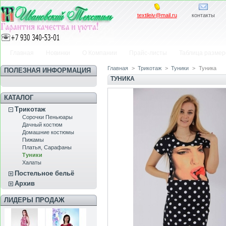
textileiv@mail.ru
контакты
Главная
Новинки
О Компании
Прайс-листы
Таблица размер
Главная
>
Трикотаж
>
Туники
>
Туника
ПОЛЕЗНАЯ ИНФОРМАЦИЯ
ТУНИКА
КАТАЛОГ
Трикотаж
Сорочки Пеньюары
Дачный костюм
Домашние костюмы
Пижамы
Платья, Сарафаны
Туники
Халаты
Постельное бельё
Архив
ЛИДЕРЫ ПРОДАЖ