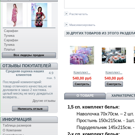
Распечатать
Максимизировать
Сарафан
30 ДРУГИХ ТОВАРОВ ИЗ ЭТОГО РАЗДЕЛА
Туника
Сарафан
Туника
Платье
Все лидеры продаж
ОТЗЫВЫ ПОКУПАТЕЛЕЙ
Средняя оценка наших
Комплект...
Комплект...
4.9
клиентов
540,00 руб
540,00 руб
max. 5
Последний комментарий:
Смотреть
Смотреть
товар отличного качества,но не
доложили в заказ 2 костюма.
целый месяц не могу дождаться
О ТОВАРЕ
ХАРАКТЕРИС
возврата...
Другие отзывы
1,5 сп. комплект белья:
Наволочка 70х70см. – 2 шт.
ИНФОРМАЦИЯ
Простынь 150х215см. - 1шт.
Таблица размеров
Пододеяльник 145х215см. -
О Компании
2-х сп. комплект белья: