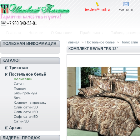
textileiv@mail.ru
контакты
Главная
Новинки
О Компании
Прайс-листы
Таблица размер
Главная
>
Постельное бельё
>
Полисатин
ПОЛЕЗНАЯ ИНФОРМАЦИЯ
КОМПЛЕКТ БЕЛЬЯ "PS-12"
КАТАЛОГ
Трикотаж
Постельное бельё
Полисатин
Сатин
Пoплин
Бязь-премиум
Бязь
Комплект в кроватку
Слим сатин 3D
Слим сатин 5D
Софт сатин 5D
Сатин 3D
Архив
ЛИДЕРЫ ПРОДАЖ