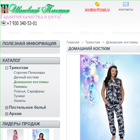
textileiv@mail.ru
контакты
Главная
Новинки
О Компании
Прайс-листы
Таблица размер
Главная
>
Трикотаж
>
Домашние костюмы
ПОЛЕЗНАЯ ИНФОРМАЦИЯ
ДОМАШНИЙ КОСТЮМ
КАТАЛОГ
Трикотаж
Сорочки Пеньюары
Дачный костюм
Домашние костюмы
Пижамы
Платья, Сарафаны
Туники
Халаты
Постельное бельё
Архив
ЛИДЕРЫ ПРОДАЖ