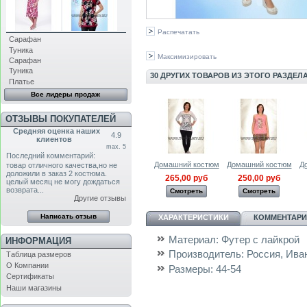
Распечатать
Сарафан
Туника
Максимизировать
Сарафан
Туника
30 ДРУГИХ ТОВАРОВ ИЗ ЭТОГО РАЗДЕЛА
Платье
Все лидеры продаж
ОТЗЫВЫ ПОКУПАТЕЛЕЙ
Средняя оценка наших
4.9
клиентов
max. 5
Последний комментарий:
Домашний костюм
Домашний костюм
Д
товар отличного качества,но не
доложили в заказ 2 костюма.
265,00 руб
250,00 руб
целый месяц не могу дождаться
возврата...
Смотреть
Смотреть
Другие отзывы
ХАРАКТЕРИСТИКИ
КОММЕНТАРИИ
Материал:
Футер с лайкрой
ИНФОРМАЦИЯ
Производитель:
Россия, Ива
Таблица размеров
О Компании
Размеры:
44-54
Сертификаты
Наши магазины