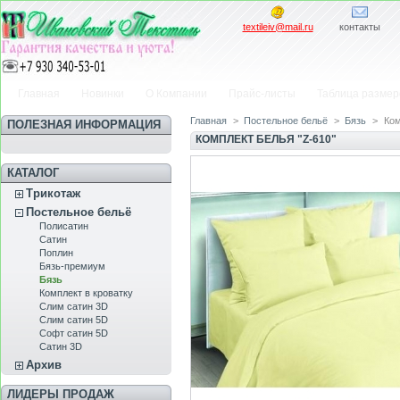
textileiv@mail.ru
контакты
Главная
Новинки
О Компании
Прайс-листы
Таблица размер
Главная
>
Постельное бельё
>
Бязь
>
Ком
ПОЛЕЗНАЯ ИНФОРМАЦИЯ
КОМПЛЕКТ БЕЛЬЯ "Z-610"
КАТАЛОГ
Трикотаж
Постельное бельё
Полисатин
Сатин
Пoплин
Бязь-премиум
Бязь
Комплект в кроватку
Слим сатин 3D
Слим сатин 5D
Софт сатин 5D
Сатин 3D
Архив
ЛИДЕРЫ ПРОДАЖ