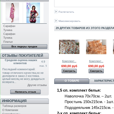
Распечатать
Максимизировать
Сарафан
29 ДРУГИХ ТОВАРОВ ИЗ ЭТОГО РАЗДЕЛА
Туника
Сарафан
Туника
Платье
Все лидеры продаж
ОТЗЫВЫ ПОКУПАТЕЛЕЙ
Средняя оценка наших
Комплект...
Комплект...
4.9
клиентов
690,00 руб
690,00 руб
max. 5
Последний комментарий:
Смотреть
Смотреть
товар отличного качества,но не
доложили в заказ 2 костюма.
целый месяц не могу дождаться
О ТОВАРЕ
ХАРАКТЕРИС
возврата...
Другие отзывы
1,5 сп. комплект белья:
Наволочка 70х70см. – 2шт.
ИНФОРМАЦИЯ
Простынь 150x215см. - 1шт.
Таблица размеров
Пододеяльник 145х215см. -
О Компании
2-х сп.
комплект белья
: